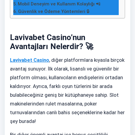
Mobil Deneyim ve Kullanım Kolaylığı 📲
Güvenlik ve Ödeme Yöntemleri 🔒
Lavivabet Casino’nun
Avantajları Nelerdir? 🚀
Lavivabet Casino
, diğer platformlara kıyasla birçok
avantaj sunuyor. İlk olarak, lisanslı ve güvenilir bir
platform olması, kullanıcıların endişelerini ortadan
kaldırıyor. Ayrıca, farklı oyun türlerini bir arada
bulabileceğiniz geniş bir kütüphaneye sahip. Slot
makinelerinden rulet masalarına, poker
turnuvalarından canlı bahis seçeneklerine kadar her
şey burada!
Bir diğer önemli avantaj ise bonus çeşitliliği.