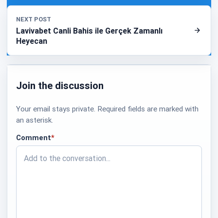
NEXT POST
Lavivabet Canli Bahis ile Gerçek Zamanlı
Heyecan
Join the discussion
Your email stays private. Required fields are marked with
an asterisk.
Comment
*
required