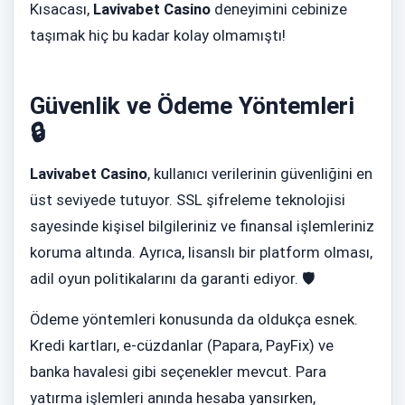
Kısacası,
Lavivabet Casino
deneyimini cebinize
taşımak hiç bu kadar kolay olmamıştı!
Güvenlik ve Ödeme Yöntemleri
🔒
Lavivabet Casino
, kullanıcı verilerinin güvenliğini en
üst seviyede tutuyor. SSL şifreleme teknolojisi
sayesinde kişisel bilgileriniz ve finansal işlemleriniz
koruma altında. Ayrıca, lisanslı bir platform olması,
adil oyun politikalarını da garanti ediyor. 🛡️
Ödeme yöntemleri konusunda da oldukça esnek.
Kredi kartları, e-cüzdanlar (Papara, PayFix) ve
banka havalesi gibi seçenekler mevcut. Para
yatırma işlemleri anında hesaba yansırken,