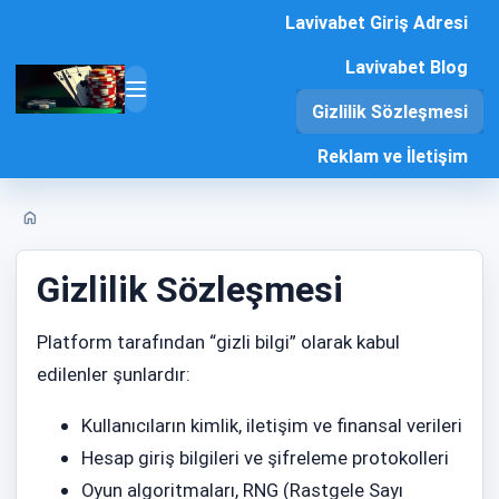
Skip
Lavivabet Giriş Adresi
to
content
Lavivabet Blog
Open
Gizlilik Sözleşmesi
primary
menu
Reklam ve İletişim
Home
Gizlilik Sözleşmesi
Platform tarafından “gizli bilgi” olarak kabul
edilenler şunlardır:
Kullanıcıların kimlik, iletişim ve finansal verileri
Hesap giriş bilgileri ve şifreleme protokolleri
Oyun algoritmaları, RNG (Rastgele Sayı