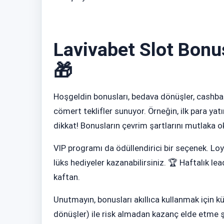
Lavivabet Slot Bonus
🎁
Hoşgeldin bonusları, bedava dönüşler, cashb
cömert teklifler sunuyor. Örneğin, ilk para ya
dikkat! Bonusların çevrim şartlarını mutlaka o
VIP programı da ödüllendirici bir seçenek. Loyal
lüks hediyeler kazanabilirsiniz. 🏆 Haftalık le
kaftan.
Unutmayın, bonusları akıllıca kullanmak için kü
dönüşler) ile risk almadan kazanç elde etme ş