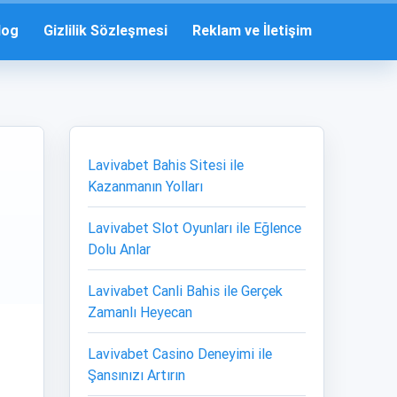
log
Gizlilik Sözleşmesi
Reklam ve İletişim
Lavivabet Bahis Sitesi ile
Kazanmanın Yolları
Lavivabet Slot Oyunları ile Eğlence
Dolu Anlar
Lavivabet Canli Bahis ile Gerçek
Zamanlı Heyecan
Lavivabet Casino Deneyimi ile
Şansınızı Artırın