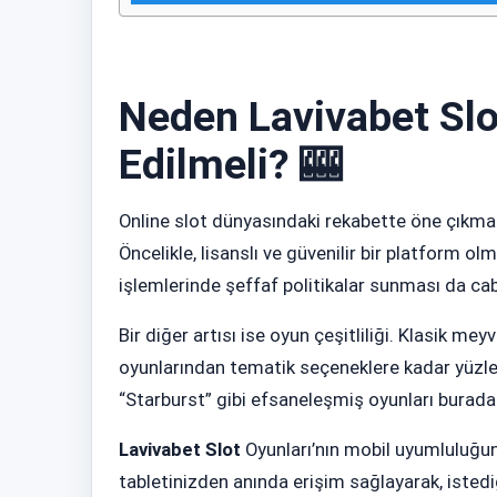
Neden Lavivabet Slo
Edilmeli? 🎰
Online slot dünyasındaki rekabette öne çıkma
Öncelikle, lisanslı ve güvenilir bir platform ol
işlemlerinde şeffaf politikalar sunması da cab
Bir diğer artısı ise oyun çeşitliliği. Klasik m
oyunlarından tematik seçeneklere kadar yüzle
“Starburst” gibi efsaneleşmiş oyunları burada b
Lavivabet Slot
Oyunları’nın mobil uyumluluğu
tabletinizden anında erişim sağlayarak, istedi